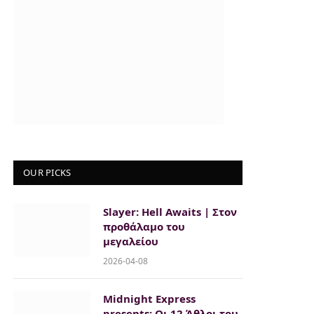
OUR PICKS
Slayer: Hell Awaits | Στον
προθάλαμο του
μεγαλείου
2026-04-08
Midnight Express
presents: Οι 12 Άθλοι του