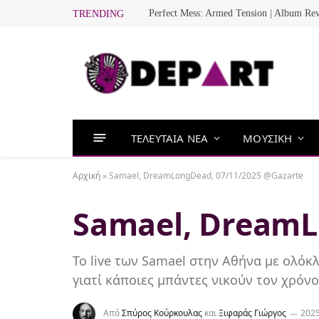
Perfect Mess: Armed Tension | Album Re
TRENDING
ΤΕΛΕΥΤΑΙΑ ΝΕΑ
ΜΟΥΣΙΚΗ
Αρχική
»
Samael, DreamLongDead, 07/11/2025 @Gazarte
Samael, DreamL
Το live των Samael στην Αθήνα με ολόκ
γιατί κάποιες μπάντες νικούν τον χρόνο
Από
Σπύρος Κούρκουλας
και
Ξιφαράς Γιώργος
2025