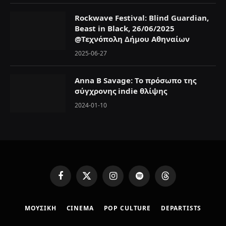
Rockwave Festival: Blind Guardian,
Beast in Black, 26/06/2025
@Τεχνόπολη Δήμου Αθηναίων
2025-06-27
Anna B Savage: To πρόσωπο της
σύγχρονης indie θλίψης
2024-01-10
F
X
I
S
T
a
(
n
p
h
c
T
s
o
r
ΜΟΥΣΙΚΗ
CINEMA
POP CULTURE
DEPARTISTS
e
w
t
t
e
b
i
a
i
a