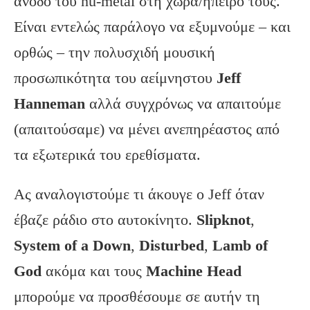
άνοδο του nu-metal στη χώρα/ήπειρο τους.
Είναι εντελώς παράλογο να εξυμνούμε – και
ορθώς – την πολυσχιδή μουσική
προσωπικότητα του αείμνηστου
Jeff
Hanneman
αλλά συγχρόνως να απαιτούμε
(απαιτούσαμε) να μένει ανεπηρέαστος από
τα εξωτερικά του ερεθίσματα.
Ας αναλογιστούμε τι άκουγε ο Jeff όταν
έβαζε ράδιο στο αυτοκίνητο.
Slipknot
,
System of a Down
,
Disturbed
,
Lamb of
God
ακόμα και τoυς
Machine Head
μπορούμε να προσθέσουμε σε αυτήν τη