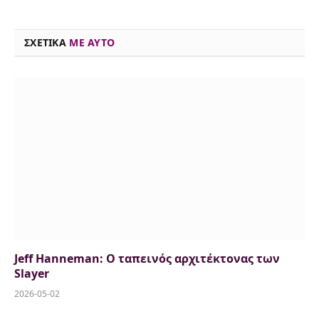
o
d
e
k
d
A
i
o
s
r
y
I
p
n
ΣΧΕΤΙΚΑ
ME AYTO
k
n
p
k
Jeff Hanneman: Ο ταπεινός αρχιτέκτονας των
Slayer
2026-05-02