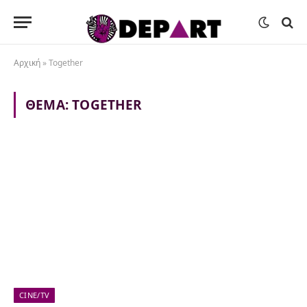
Αρχική
»
Together
ΘΈΜΑ:
TOGETHER
CINE/TV