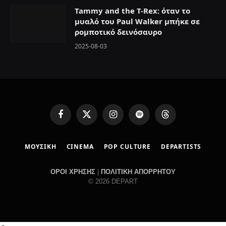
Tammy and the T-Rex: όταν το
μυαλό του Paul Walker μπήκε σε
ρομποτικό δεινόσαυρο
2025-08-03
F
X
I
S
T
a
(
n
p
h
c
T
s
o
r
ΜΟΥΣΙΚΗ
CINEMA
POP CULTURE
DEPARTISTS
e
w
t
t
e
b
i
a
i
a
o
t
g
f
d
ΟΡΟΙ ΧΡΗΣΗΣ
|
ΠΟΛΙΤΙΚΗ ΑΠΟΡΡΗΤΟΥ
o
t
r
y
s
© 2026 DEPART
k
e
a
r
m
)