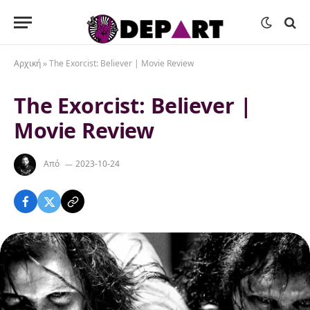
Αρχική
»
The Exorcist: Believer | Movie Review
The Exorcist: Believer |
Movie Review
Από
2023-10-24