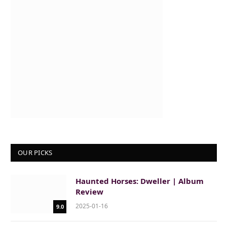
OUR PICKS
Haunted Horses: Dweller | Album
Review
2025-01-16
9.0