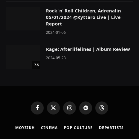
Rock ‘n’ Roll Children, Adrenalin
05/01/2024 @Kyttaro Live | Live
Report
2024-01-06
Rage: Afterlifelines | Album Review
2024-05-23
7.5
F
X
I
S
T
a
(
n
p
h
c
T
s
o
r
ΜΟΥΣΙΚΗ
CINEMA
POP CULTURE
DEPARTISTS
e
w
t
t
e
b
i
a
i
a