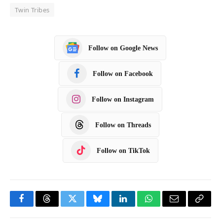
Twin Tribes
Follow on Google News
Follow on Facebook
Follow on Instagram
Follow on Threads
Follow on TikTok
F
T
T
B
L
W
E
C