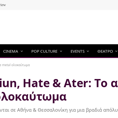
view
CINEMA
POP CULTURE
EVENTS
ΘΕΑΤΡΟ
eme metal ολοκαύτωμα
siun, Hate & Ater: Tο
 ολοκαύτωμα
χονται σε Αθήνα & Θεσσαλονίκη για μια βραδιά απόλ
!