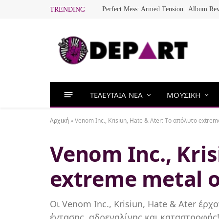
Perfect Mess: Armed Tension | Album Re
TRENDING
ΤΕΛΕΥΤΑΙΑ ΝΕΑ
ΜΟΥΣΙΚΗ
Αρχική
»
Venom Inc., Krisiun, Hate & Ater: Tο απόλυτο extr
Venom Inc., Kri
extreme metal
Οι Venom Inc., Krisiun, Hate & Ater έρ
έντασης, αδρεναλίνης και καταστροφής