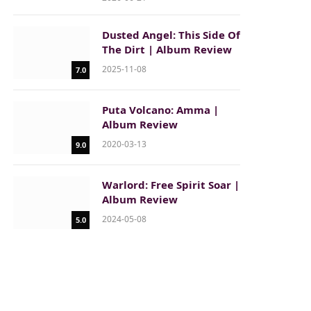
Dusted Angel: This Side Of
The Dirt | Album Review
2025-11-08
7.0
Puta Volcano: Amma |
Album Review
2020-03-13
9.0
Warlord: Free Spirit Soar |
Album Review
2024-05-08
5.0