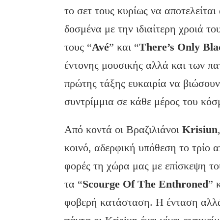
το σετ τους κυρίως να αποτελείτα
δοσμένα με την ιδιαίτερη χροιά το
τους “
Av
é
” και “
There
’s
Only
Bla
έντονης μουσικής αλλά και των πα
πρώτης τάξης ευκαιρία να βιώσουν
συντρίμμια σε κάθε μέρος του κόσμ
Από κοντά οι Βραζιλιάνοι
Krisiun
κοινό, αδερφική υπόθεση το τρίο α
φορές τη χώρα μας με επίσκεψη τους
τα “
Scourge
Of
The
Enthroned
” 
φοβερή κατάσταση. Η ένταση αλλά