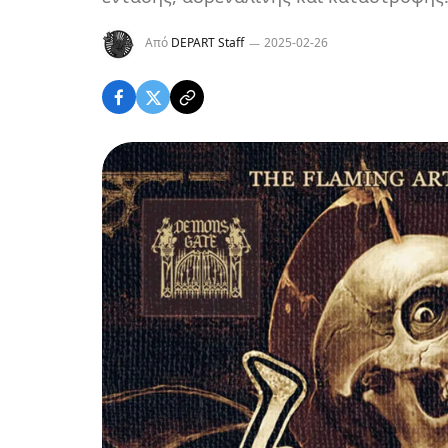
Από
DEPART Staff
2025-02-26