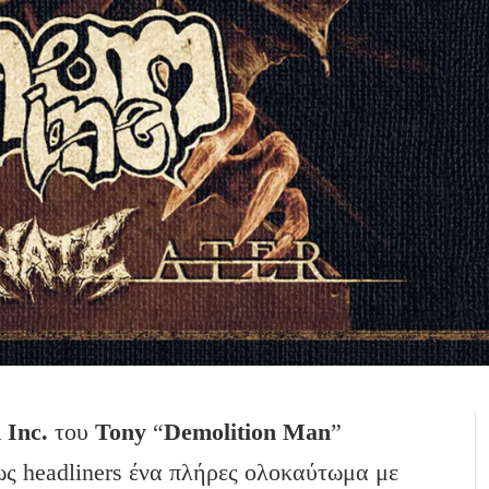
m
Inc
.
του
Tony
“
Demolition
Man
”
ως headliners ένα πλήρες ολοκαύτωμα με