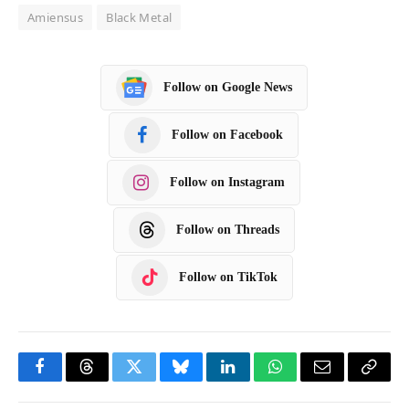
Amiensus
Black Metal
Follow on Google News
Follow on Facebook
Follow on Instagram
Follow on Threads
Follow on TikTok
F
T
T
B
L
W
E
C