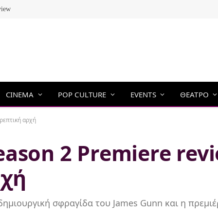
view
CINEMA
POP CULTURE
EVENTS
ΘΕΑΤΡΟ
τρεπτική αρχή
ason 2 Premiere rev
ρχή
 δημιουργική σφραγίδα του James Gunn και η πρεμι