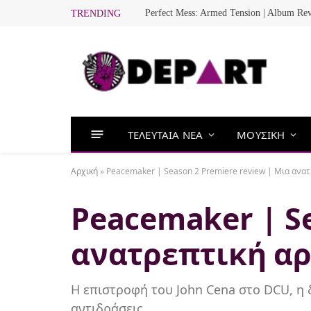
Perfect Mess: Armed Tension | Album Re
TRENDING
ΤΕΛΕΥΤΑΙΑ ΝΕΑ
ΜΟΥΣΙΚΗ
Αρχική
»
Peacemaker | Season 2 Premiere review | Μια ανα
Peacemaker | Se
ανατρεπτική α
Η επιστροφή του John Cena στο DCU, η
αντιδράσεις.