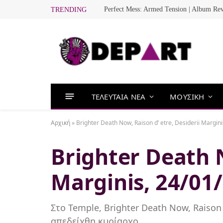
Perfect Mess: Armed Tension | Album Re
TRENDING
ΤΕΛΕΥΤΑΙΑ ΝΕΑ
ΜΟΥΣΙΚΗ
Αρχική
»
Brighter Death Now, Raison d’ etre, Desiderii Margi
Brighter Death N
Marginis, 24/0
Στο Temple, Brighter Death Now, Raison 
απεδείχθη κυρίαρχο