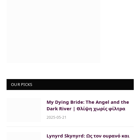
u
s
OUR PICKS
My Dying Bride: The Angel and the
Dark River | Θλίψη χωρίς φίλτρα
2025-05-21
Lynyrd Skynyrd: Ως τον ουρανό και