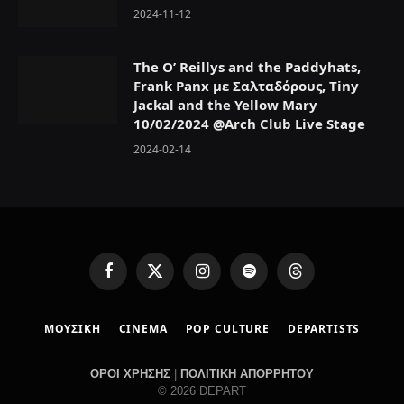
2024-11-12
The O’ Reillys and the Paddyhats,
Frank Panx με Σαλταδόρους, Tiny
Jackal and the Yellow Mary
10/02/2024 @Arch Club Live Stage
2024-02-14
F
X
I
S
T
a
(
n
p
h
c
T
s
o
r
ΜΟΥΣΙΚΗ
CINEMA
POP CULTURE
DEPARTISTS
e
w
t
t
e
b
i
a
i
a
o
t
g
f
d
ΟΡΟΙ ΧΡΗΣΗΣ
|
ΠΟΛΙΤΙΚΗ ΑΠΟΡΡΗΤΟΥ
o
t
r
y
s
© 2026 DEPART
k
e
a