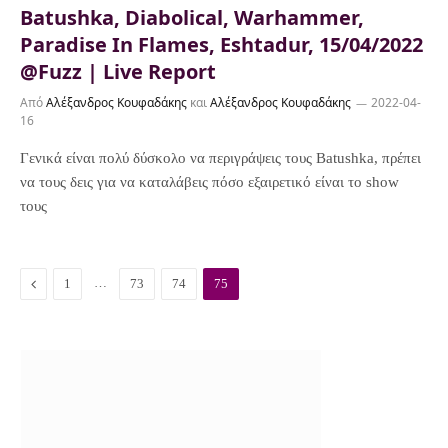
Batushka, Diabolical, Warhammer,
Paradise In Flames, Eshtadur, 15/04/2022
@Fuzz | Live Report
Από
Αλέξανδρος Κουφαδάκης
και
Αλέξανδρος Κουφαδάκης
2022-04-
16
Γενικά είναι πολύ δύσκολο να περιγράψεις τους Batushka, πρέπει
να τους δεις για να καταλάβεις πόσο εξαιρετικό είναι το show
τους
P
…
1
73
74
75
r
e
v
i
o