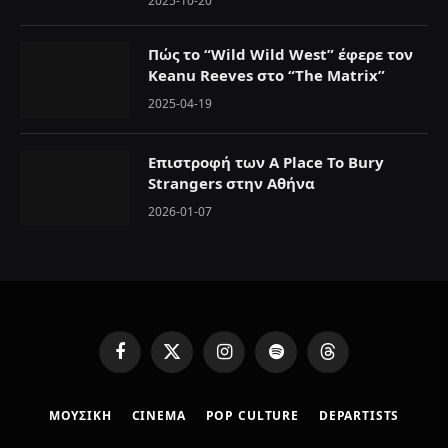
2025-10-20
Πώς το “Wild Wild West” έφερε τον
Keanu Reeves στο “The Matrix”
2025-04-19
Επιστροφή των A Place To Bury
Strangers στην Αθήνα
2026-01-07
F
X
I
S
T
a
(
n
p
h
c
T
s
o
r
ΜΟΥΣΙΚΗ
CINEMA
POP CULTURE
DEPARTISTS
e
w
t
t
e
b
i
a
i
a