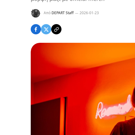
Από
DEPART Staff
2026-01-23