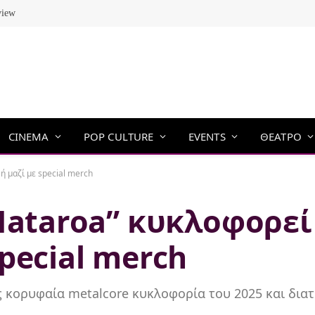
view
CINEMA
POP CULTURE
EVENTS
ΘΕΑΤΡΟ
ή μαζί με special merch
“Mataroa” κυκλοφορεί
pecial merch
ς κορυφαία metalcore κυκλοφορία του 2025 και διατ