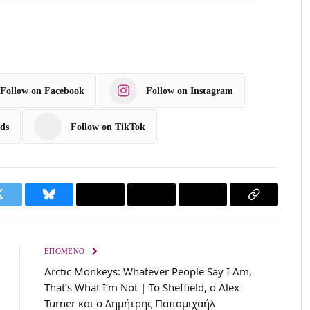
Follow on Facebook
Follow on Instagram
ds
Follow on TikTok
T
B
L
W
E
C
w
l
i
h
m
o
i
u
n
a
a
p
ΕΠΌΜΕΝΟ
Arctic Monkeys: Whatever People Say I Am,
t
e
k
t
i
y
That’s What I’m Not | To Sheffield, o Alex
t
s
e
s
l
L
Turner και ο Δημήτρης Παπαμιχαήλ