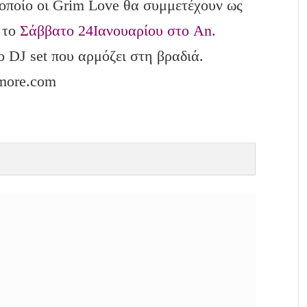
 οποίο οι Grim Love θα συμμετέχουν ως
u το
Σάββατο 24Ιανουαρίου στο An
.
ο DJ set που αρμόζει στη βραδιά.
 more.com