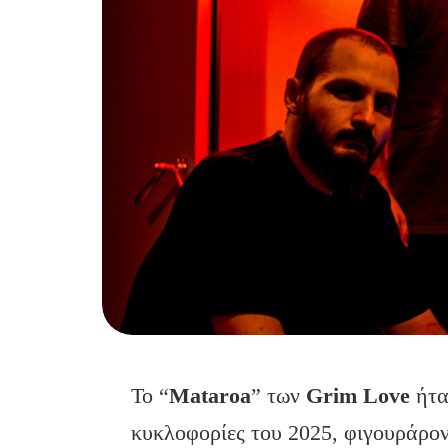
Το “
Μ
ataroa
” των
Grim
Love
ήτα
κυκλοφορίες του 2025, φιγουράρον