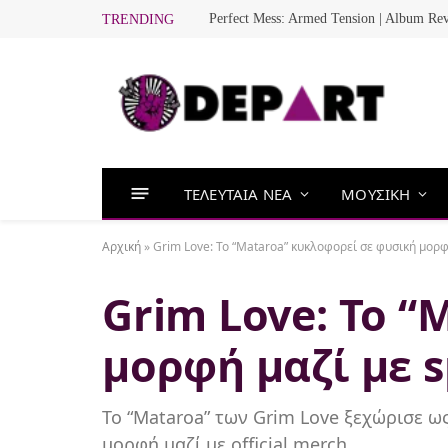
Perfect Mess: Armed Tension | Album Re
TRENDING
ΤΕΛΕΥΤΑΙΑ ΝΕΑ
ΜΟΥΣΙΚΗ
Αρχική
»
Grim Love: To “Mataroa” κυκλοφορεί σε φυσική μορφ
Grim Love: To 
μορφή μαζί με s
Το “Mataroa” των Grim Love ξεχώρισε ω
μορφή μαζί με official merch