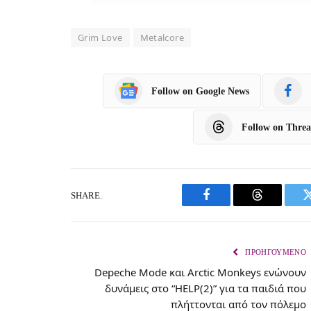
Grim Love
Metalcore
Follow on Google News
Follow on Threa
SHARE.
F
T
a
h
c
r
ΠΡΟΗΓΟΎΜΕΝΟ
Depeche Mode και Arctic Monkeys ενώνουν
e
e
δυνάμεις στο “HELP(2)” για τα παιδιά που
b
a
πλήττονται από τον πόλεμο