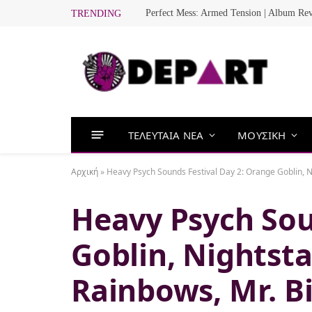
Perfect Mess: Armed Tension | Album Re
TRENDING
ΤΕΛΕΥΤΑΙΑ ΝΕΑ
ΜΟΥΣΙΚΗ
Αρχική
»
Heavy Psych Sounds Festival Day 2: Orange Goblin, Night
Heavy Psych Sou
Goblin, Nightsta
Rainbows, Mr. Bi