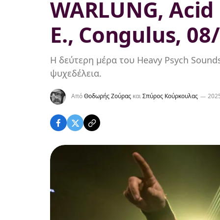
WARLUNG, Acid 
E., Congulus, 0
Η δεύτερη μέρα του Heavy Psych Sounds 
ψυχεδέλεια.
Από
Θοδωρής Ζούρας
και
Σπύρος Κούρκουλας
202