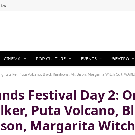
view
CINEMA
POP CULTURE
EVENTS
ΘΕΑΤΡΟ
stalker, Puta Volcano, Black Rainbows, Mr. Bison, Margarita Witch Cult, WARLUNG, Acid 
nds Festival Day 2: 
lker, Puta Volcano, B
son, Margarita Witch