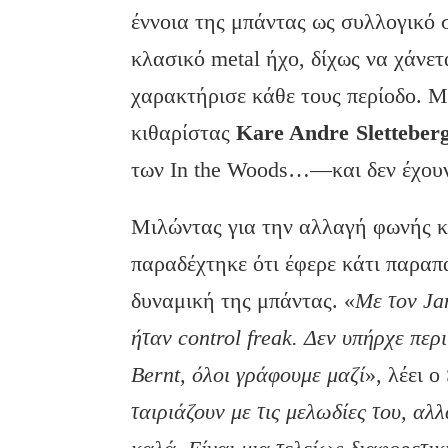
έννοια της μπάντας ως συλλογικό 
κλασικό metal ήχο, δίχως να χάνε
χαρακτήρισε κάθε τους περίοδο. Μι
κιθαρίστας
Kare
Andre
Sletteber
των In the Woods…—και δεν έχουν 
Μιλώντας για την αλλαγή φωνής 
παραδέχτηκε ότι έφερε κάτι παραπ
δυναμική της μπάντας. «
Με τον
Ja
ήταν control
freak
. Δεν υπήρχε περ
Bernt
, όλοι γράφουμε μαζί
», λέει ο
ταιριάζουν με τις μελωδίες του, αλ