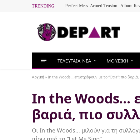
Perfect Mess: Armed Tension | Album Re
TRENDING
ΤΕΛΕΥΤΑΙΑ ΝΕΑ
ΜΟΥΣΙΚΗ
Αρχική
»
In the Woods… επιστρέφουν με το “Otra”: πιο βαριά,
In the Woods… ε
βαριά, πιο συλ
Οι In the Woods... μιλούν για τη συλλογ
πίσω από το “Let Me Sing”