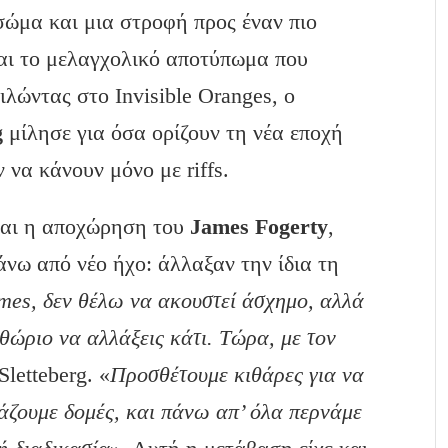
σώμα και μια στροφή προς έναν πιο
ται το μελαγχολικό αποτύπωμα που
λώντας στο Invisible Oranges, ο
g
μίλησε για όσα ορίζουν τη νέα εποχή
να κάνουν μόνο με riffs.
και η αποχώρηση του
James
Fogerty
,
άνω από νέο ήχο: άλλαξαν την ίδια τη
mes
, δεν θέλω να ακουστεί άσχημο, αλλά
ιθώριο να αλλάξεις κάτι. Τώρα, με τον
 Sletteberg. «
Προσθέτουμε κιθάρες για να
λάζουμε δομές, και πάνω απ’ όλα περνάμε