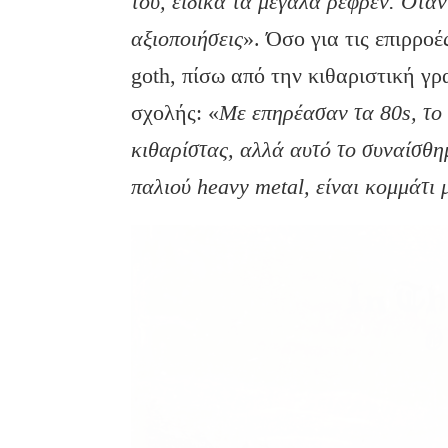
του, ειδικά τα μεγάλα ρεφρέν. Όταν
αξιοποιήσεις
». Όσο για τις επιρρο
goth, πίσω από την κιθαριστική γρ
σχολής: «
Με επηρέασαν τα 80
s
, το
κιθαρίστας, αλλά αυτό το συναίσθη
παλιού heavy
metal
, είναι κομμάτι 