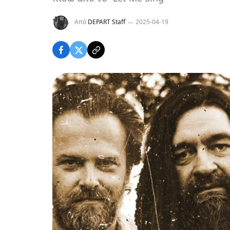
Από
DEPART Staff
2025-04-19