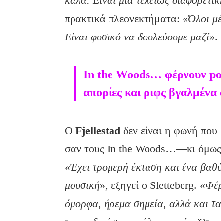
καλά. Είναι μια τελείως διαφορετικ
πρακτικά πλεονεκτήματα: «
Όλοι μ
Είναι φυσικό να δουλεύουμε μαζί
».
In the Woods… φέρνουν po
απορίες και ριφς βγαλμένα 
Ο
Fjellestad
δεν είναι η φωνή που 
σαν τους In the Woods…—κι όμως, 
«
Έχει τρομερή έκταση και ένα βαθύ
μουσική
», εξηγεί ο Sletteberg. «
Φέρ
όμορφα, ήρεμα σημεία, αλλά και τ