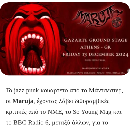
Το jazz punk κουαρτέτο από το Μάντσεστερ,
οι
Maruja
, έχοντας λάβει διθυραμβικές
κριτικές από το NME, το So Young Mag και
το BBC Radio 6, μεταξύ άλλων, για το