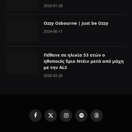
2026-01-28
Ozzy Osbourne | Just be Ozzy
2024-06-17
Πέθανε σε ηλικία 53 ετών ο
ηθοποιός Έρικ Ντέιν μετά από μάχη
με την ALS
2026-02-26
F
X
I
S
T
a
(
n
p
h
c
T
s
o
r