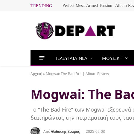
Perfect Mess: Armed Tension | Album Re
TRENDING
ΤΕΛΕΥΤΑΙΑ ΝΕΑ
ΜΟΥΣΙΚΗ
Αρχική
»
Mogwai: The Bad Fire | Album Review
Mogwai: The Bad
Το “The Bad Fire” των Mogwai εξερευνά 
διατηρώντας την πειραματική τους ταυ
Από
Θοδωρής Ζούρας
2025-02-03