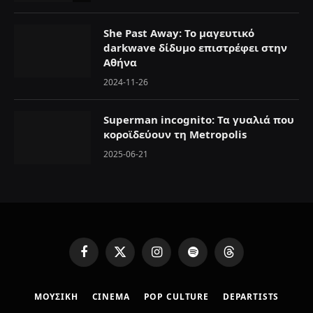
She Past Away: Το μαγευτικό
darkwave δίδυμο επιστρέφει στην
Αθήνα
2024-11-26
Superman incognito: Τα γυαλιά που
κοροϊδεύουν τη Metropolis
2025-06-21
F
X
I
S
T
a
(
n
p
h
c
T
s
o
r
ΜΟΥΣΙΚΗ
CINEMA
POP CULTURE
DEPARTISTS
e
w
t
t
e
b
i
a
i
a