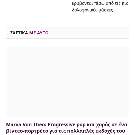
κρύβονται πίσω από τις πιο
o
d
e
k
d
A
i
δολοφονικές μάσκες
o
s
r
y
I
p
n
k
n
p
k
ΣΧΕΤΙΚΑ
ME AYTO
Marva Von Theo: Progressive pop και χορός σε ένα
βίντεο-πορτρέτο για τις πολλαπλές εκδοχές του