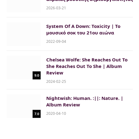
2026-03-21
System Of A Down: Toxicity | Το
μουσικό σοκ του 21ου αιώνα
2022-09-04
Chelsea Wolfe: She Reaches Out To
She Reaches Out To She | Album
Review
9.0
2024-02-25
Nightwish: Human. :||: Nature. |
Album Review
2020-04-10
7.0