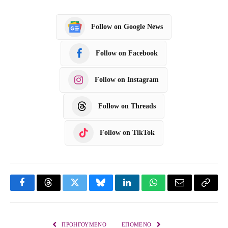
Follow on Google News
Follow on Facebook
Follow on Instagram
Follow on Threads
Follow on TikTok
F
T
T
B
L
W
E
C
a
h
w
l
i
h
m
o
c
r
i
u
n
a
a
p
ΠΡΟΗΓΟΎΜΕΝΟ
ΕΠΌΜΕΝΟ