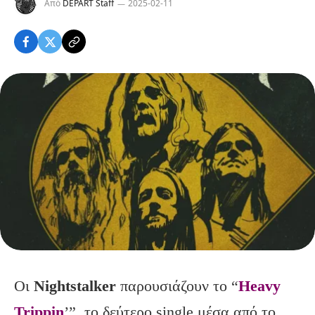
Από
DEPART Staff
2025-02-11
Οι
Nightstalker
παρουσιάζουν το “
Heavy
Trippin
’”, το δεύτερο single μέσα από το