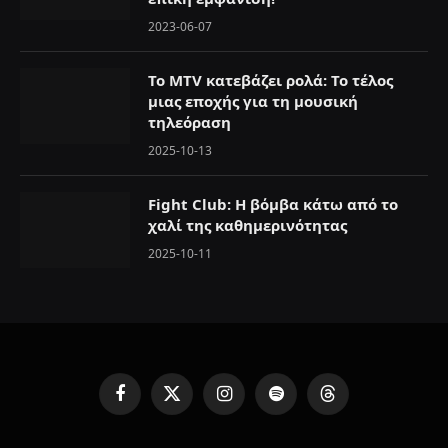
2023-06-07
Το MTV κατεβάζει ρολά: Το τέλος
μιας εποχής για τη μουσική
τηλεόραση
2025-10-13
Fight Club: Η βόμβα κάτω από το
χαλί της καθημερινότητας
2025-10-11
F
X
I
S
T
a
(
n
p
h
c
T
s
o
r