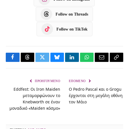
Follow on Threads
Follow on TikTok
F
T
T
B
L
W
E
C
a
h
w
l
i
h
m
o
c
r
i
u
n
a
a
p
ΠΡΟΗΓΟΎΜΕΝΟ
ΕΠΌΜΕΝΟ
Eddfest: Οι Iron Maiden
Ο Pedro Pascal και ο Grogu
e
e
t
e
k
t
i
y
μεταμορφώνουν το
έρχονται στη μεγάλη οθόνη
b
a
t
s
e
s
l
L
Knebworth σε έναν
τον Μάιο
o
d
e
k
d
A
i
μοναδικό «Maiden κόσμο»
o
s
r
y
I
p
n
k
n
p
k