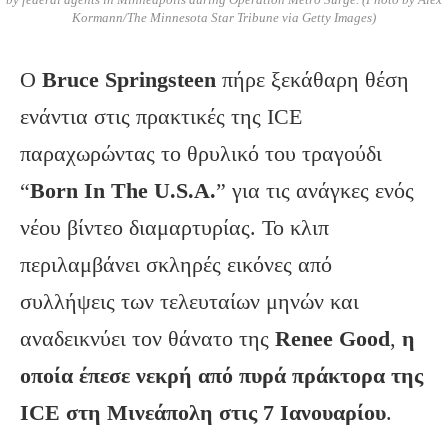
by federal agents in Minneapolis during Operation Metro Surge. (Photo by Alex
Kormann/The Minnesota Star Tribune via Getty Images)
Ο
Bruce
Springsteen
πήρε ξεκάθαρη θέση
ενάντια στις πρακτικές της ICE
παραχωρώντας το θρυλικό του τραγούδι
“
Born
In
The
U
.S
.A
.
” για τις ανάγκες ενός
νέου βίντεο διαμαρτυρίας. Το κλιπ
περιλαμβάνει σκληρές εικόνες από
συλλήψεις των τελευταίων μηνών και
αναδεικνύει τον θάνατο της
Renee
Good
,
η
οποία έπεσε νεκρή από πυρά πράκτορα της
ICE
στη Μινεάπολη στις 7 Ιανουαρίου
.