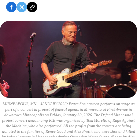
MINNEAPOLIS, MN. - JANUARY 2026: Bruce Springsteen performs on stage as
part of a concert in protest of federal agents in Minnesota at First Avenue in
downtown Minneapolis on Friday, January 30, 2026. The Defend Minnesota!
protest concert denouncing ICE was organized by Tom Morello of Rage Against
the Machine, who also performed. All the profits from the concert are being
donated to the families of Renee Good and Alex Pretti, who were shot and killed