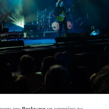
πειρας του
Rockwave
να μεταφέρει τις