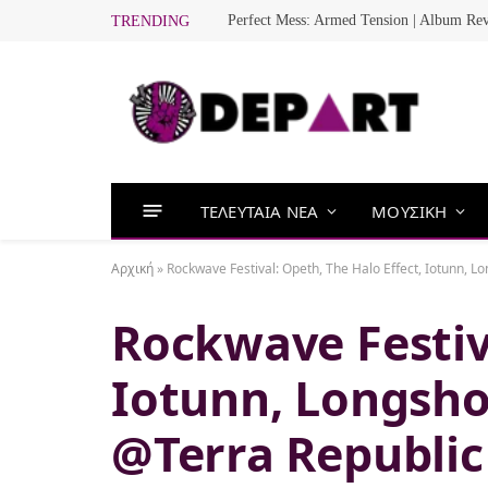
Perfect Mess: Armed Tension | Album Re
TRENDING
ΤΕΛΕΥΤΑΙΑ ΝΕΑ
ΜΟΥΣΙΚΗ
Αρχική
»
Rockwave Festival: Opeth, The Halo Effect, Iotunn, L
Rockwave Festiva
Iotunn, Longshot
@Terra Republic