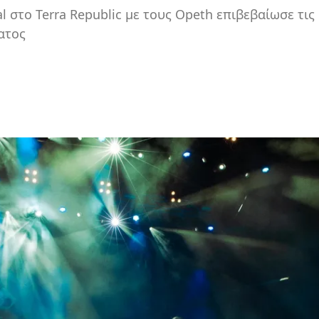
l στο Terra Republic με τους Opeth επιβεβαίωσε τις
ατος