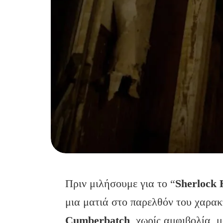
Πριν μιλήσουμε για το “
Sherlock 
μια ματιά στο παρελθόν του χαρα
Cumberbatch
, χωρίς αμφιβολία, μ