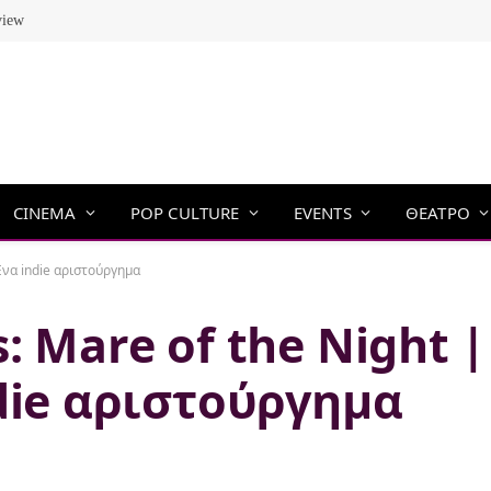
view
CINEMA
POP CULTURE
EVENTS
ΘΕΑΤΡΟ
 Ένα indie αριστούργημα
: Mare of the Night |
die αριστούργημα