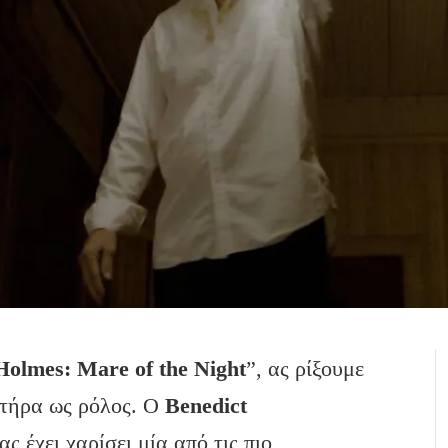
Holmes: Mare of the Night
”, ας ρίξουμε
κτήρα ως ρόλος. Ο
Benedict
ας έχει χαρίσει μία από τις πιο