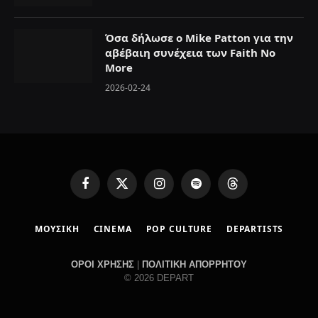
Όσα δήλωσε ο Mike Patton για την
αβέβαιη συνέχεια των Faith No
More
2026-02-24
F
X
I
S
T
a
(
n
p
h
c
T
s
o
r
ΜΟΥΣΙΚΗ
CINEMA
POP CULTURE
DEPARTISTS
e
w
t
t
e
b
i
a
i
a
o
t
g
f
d
ΟΡΟΙ ΧΡΗΣΗΣ
|
ΠΟΛΙΤΙΚΗ ΑΠΟΡΡΗΤΟΥ
o
t
r
y
s
© 2026 DEPART
k
e
a
r
m
)