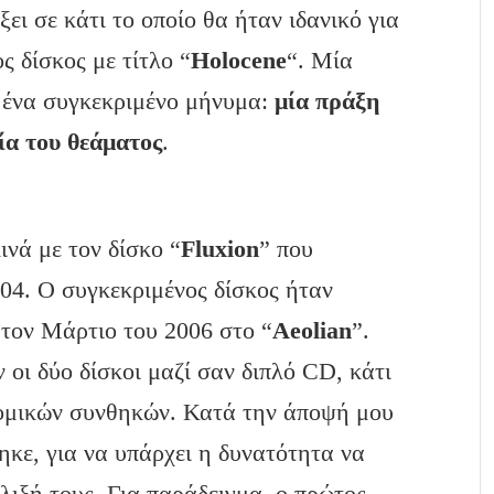
ξει σε κάτι το οποίο θα ήταν ιδανικό για
ς δίσκος με τίτλο “
Holocene
“. Μία
ι ένα συγκεκριμένο μήνυμα:
μία πράξη
ία του θεάματος
.
νά με τον δίσκο “
Fluxion
” που
04. Ο συγκεκριμένος δίσκος ήταν
 τον Μάρτιο του 2006 στο “
Aeolian
”.
οι δύο δίσκοι μαζί σαν διπλό CD, κάτι
ομικών συνθηκών. Κατά την άποψή μου
κε, για να υπάρχει η δυνατότητα να
λιξή τους. Για παράδειγμα, ο πρώτος