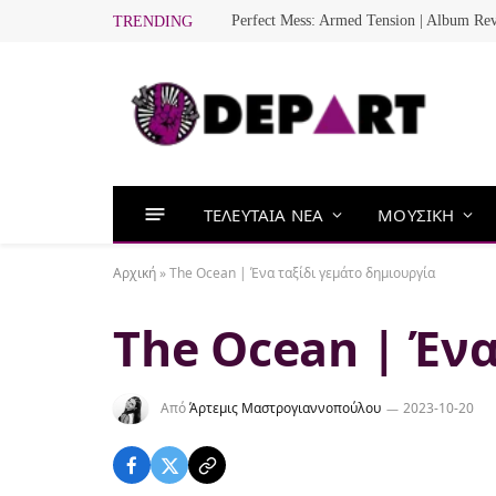
Perfect Mess: Armed Tension | Album Re
TRENDING
ΤΕΛΕΥΤΑΙΑ ΝΕΑ
ΜΟΥΣΙΚΗ
Αρχική
»
The Ocean | Ένα ταξίδι γεμάτο δημιουργία
The Ocean | Ένα
Από
Άρτεμις Μαστρογιαννοπούλου
2023-10-20