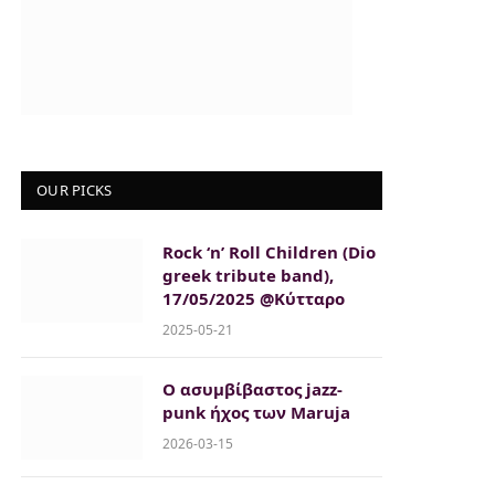
OUR PICKS
Rock ‘n’ Roll Children (Dio
greek tribute band),
17/05/2025 @Κύτταρο
2025-05-21
Ο ασυμβίβαστος jazz-
punk ήχος των Maruja
2026-03-15