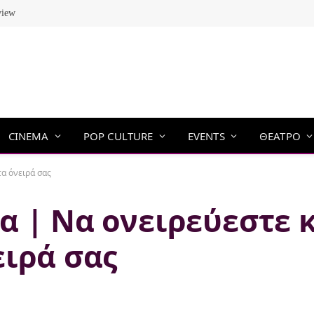
view
CINEMA
POP CULTURE
EVENTS
ΘΕΑΤΡΟ
τα όνειρά σας
α | Να ονειρεύεστε κ
ειρά σας