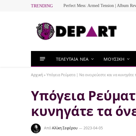
Perfect Mess: Armed Tension | Album Re
TRENDING
ΤΕΛΕΥΤΑΙΑ ΝΕΑ
ΜΟΥΣΙΚΗ
Αρχική
»
Υπόγεια Ρεύματα | Να ονειρεύεστε και να κυνηγάτε 
Υπόγεια Ρεύματ
κυνηγάτε τα όν
Από
Αλίκη Σεφέρου
2023-04-05