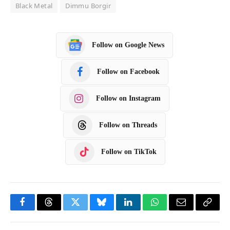
Black Metal
Dimmu Borgir
Follow on Google News
Follow on Facebook
Follow on Instagram
Follow on Threads
Follow on TikTok
F
T
T
B
L
W
E
C
a
h
w
l
i
h
m
o