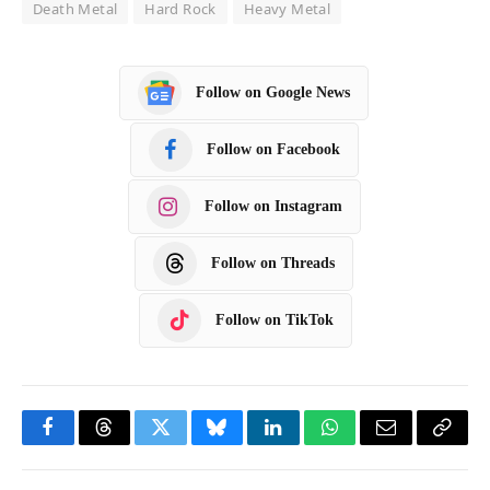
Death Metal
Hard Rock
Heavy Metal
Follow on Google News
Follow on Facebook
Follow on Instagram
Follow on Threads
Follow on TikTok
F
T
T
B
L
W
E
C
a
h
w
l
i
h
m
o