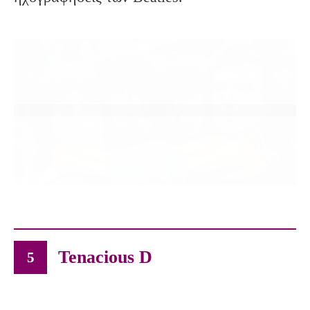
Tenacious D
5