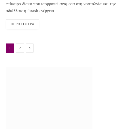
επίκαιρο δίσκο που ισορροπεί ανάμεσα στη νοσταλγία και την
αδιάλλακτη thrash ενέργεια
ΠΕΡΙΣΣΌΤΕΡΑ
N
1
2
e
x
t