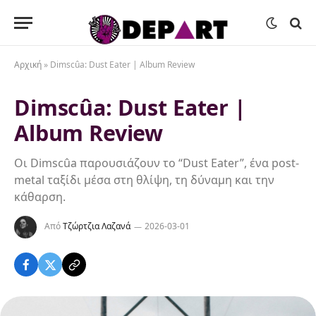
Αρχική
»
Dimscûa: Dust Eater | Album Review
Dimscûa: Dust Eater |
Album Review
Οι Dimscûa παρουσιάζουν το “Dust Eater”, ένα post-
metal ταξίδι μέσα στη θλίψη, τη δύναμη και την
κάθαρση.
Από
Τζώρτζια Λαζανά
2026-03-01