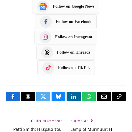
Follow on Google News
Follow on Facebook
Follow on Instagram
Follow on Threads
Follow on TikTok
F
T
T
B
L
W
E
C
a
h
w
l
i
h
m
o
c
r
i
u
n
a
a
p
ΠΡΟΗΓΟΎΜΕΝΟ
ΕΠΌΜΕΝΟ
Patti Smith: Η ιέρεια του
Lamp of Murmuur: Η
e
e
t
e
k
t
i
y