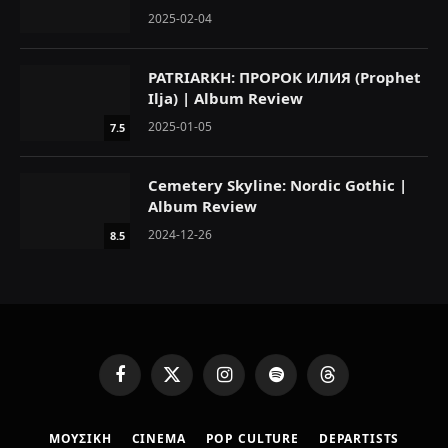
2025-02-04
PATRIARKH: ПРОРОК ИЛИЯ (Prophet
Ilja) | Album Review
2025-01-05
7.5
Cemetery Skyline: Nordic Gothic |
Album Review
2024-12-26
8.5
F
X
I
S
T
a
(
n
p
h
c
T
s
o
r
ΜΟΥΣΙΚΗ
CINEMA
POP CULTURE
DEPARTISTS
e
w
t
t
e