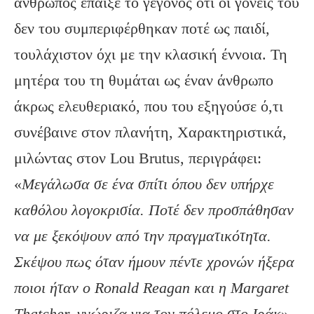
άνθρωπος έπαιξε το γεγονός ότι οι γονείς του
δεν του συμπεριφέρθηκαν ποτέ ως παιδί,
τουλάχιστον όχι με την κλασική έννοια. Τη
μητέρα του τη θυμάται ως έναν άνθρωπο
άκρως ελευθεριακό, που του εξηγούσε ό,τι
συνέβαινε στον πλανήτη, Χαρακτηριστικά,
μιλώντας στον Lou Brutus, περιγράφει:
«
Μεγάλωσα σε ένα σπίτι όπου δεν υπήρχε
καθόλου λογοκρισία. Ποτέ δεν προσπάθησαν
να με ξεκόψουν από την πραγματικότητα.
Σκέψου πως όταν ήμουν πέντε χρονών ήξερα
ποιοι ήταν
o
Ronald
Reagan
και η Margaret
Thatcher, γνώριζα για τον πόλεμο στο Ιράκ
».