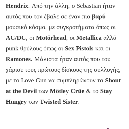
Hendrix
. Από την άλλη, o Sebastian ήταν
αυτός που τον έβαλε σε έναν πιο
βαρύ
μουσικό κόσμο, με συγκροτήματα όπως οι
AC
/DC
, οι
Motörhead
, οι
Metallica
αλλά
punk θρύλους όπως οι
Sex
Pistols
και οι
Ramones
. Μάλιστα ήταν αυτός που του
χάρισε τους πρώτους δίσκους της συλλογής,
με το Love Gun να συμπληρώνουν τα
Shout
at
the
Devil
των
Mötley Crüe
& το
Stay
Hungry
των
Twisted
Sister
.