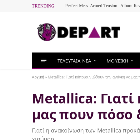
Perfect Mess: Armed Tension | Album Re
TRENDING
ΤΕΛΕΥΤΑΙΑ ΝΕΑ
ΜΟΥΣΙΚΗ
Αρχική
»
Metallica: Γιατί κάποιοι νιώθουν την ανάγκη να μας
Metallica: Γιατ
μας πουν πόσο 
Γιατί η ανακοίνωση των Metallica προ
χιούμορ