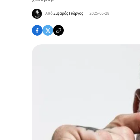
Από
Ξιφαράς Γιώργος
2025-05-28