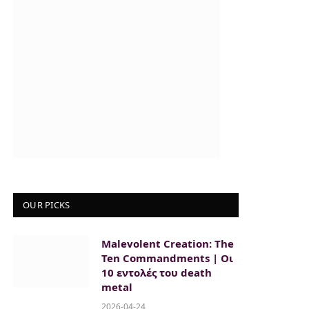
OUR PICKS
Malevolent Creation: The
Ten Commandments | Οι
10 εντολές του death
metal
2026-04-24