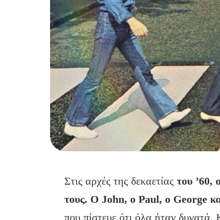
Στις αρχές της δεκαετίας
του ’60, 
τους. Ο John, ο Paul, ο George κ
που πίστευε ότι όλα ήταν δυνατά.