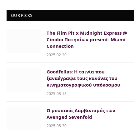
OUR PICKS
The Film Pit x Μιdnight Express @
Cinobo Πατησίων present: Miami
Connection
2025-02-20
Goodfellas: H ταινία που
ξαναέγραψε τους κανόνες του
κινηματογραφικού υπόκοσμου
2025-08-18
O μουσικός Δαρβινισμός των
Avenged Sevenfold
2025-05-30