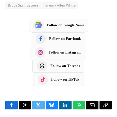
Bruce Springsteen
Jeremy Allen White
Follow on Google News
Follow on Facebook
Follow on Instagram
Follow on Threads
Follow on TikTok
F
T
T
B
L
W
E
C