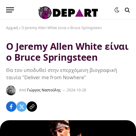
Αρχική
»
O Jeremy Allen White είναι ο Bruce Springsteen
O Jeremy Allen White είναι
ο Bruce Springsteen
Θα τον υποδυθεί στην επερχόμενη βιογραφική
ταινία "Deliver me from Nowhere"
Από
Γιώργος Ναστούλης
2024-10-28