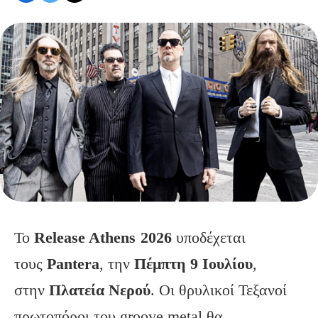
Το
Release
Athens
2026
υποδέχεται
τους
Pantera
, την
Πέμπτη 9 Ιουλίου
,
στην
Πλατεία Νερού
. Οι θρυλικοί Τεξανοί
πρωτοπόροι του groove metal θα