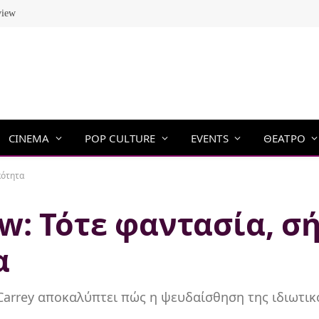
view
CINEMA
POP CULTURE
EVENTS
ΘΕΑΤΡΟ
κότητα
w: Τότε φαντασία, σ
α
 Carrey αποκαλύπτει πώς η ψευδαίσθηση της ιδιωτικό