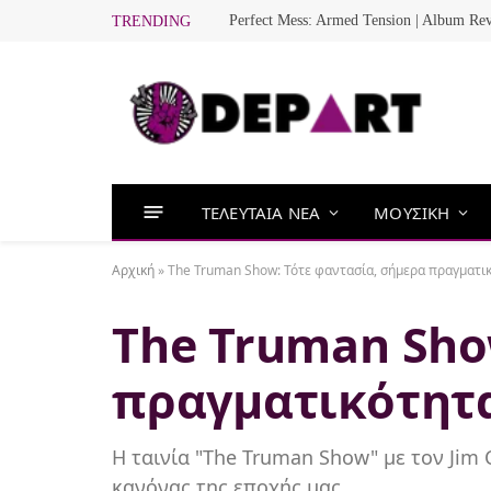
Perfect Mess: Armed Tension | Album Re
TRENDING
ΤΕΛΕΥΤΑΙΑ ΝΕΑ
ΜΟΥΣΙΚΗ
Αρχική
»
The Truman Show: Τότε φαντασία, σήμερα πραγματι
The Truman Sho
πραγματικότητ
Η ταινία "The Truman Show" με τον Jim
κανόνας της εποχής μας