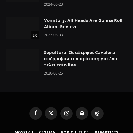
2024-06-23
Vomitory: All Heads Are Gonna Roll |
Album Review
2023-08-03
7.0
Sepultura: Οι αδερφοί Cavalera
απέρριψαν την πρόταση για ένα
τελευταίο live
2026-03-25
F
X
I
S
T
a
(
n
p
h
c
T
s
o
r
ΜΟΥΣΙΚΗ
CINEMA
POP CULTURE
DEPARTISTS
e
w
t
t
e