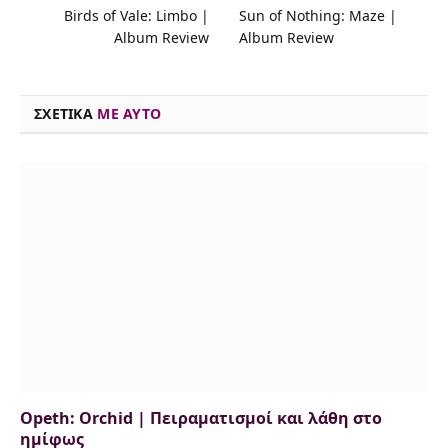
Birds of Vale: Limbo |
Sun of Nothing: Maze |
e
e
t
e
k
t
i
y
Album Review
Album Review
b
a
t
s
e
s
l
L
o
d
e
k
d
A
i
o
s
r
y
I
p
n
ΣΧΕΤΙΚΑ
ME AYTO
k
n
p
k
Opeth: Orchid | Πειραματισμοί και λάθη στο
ημίφως