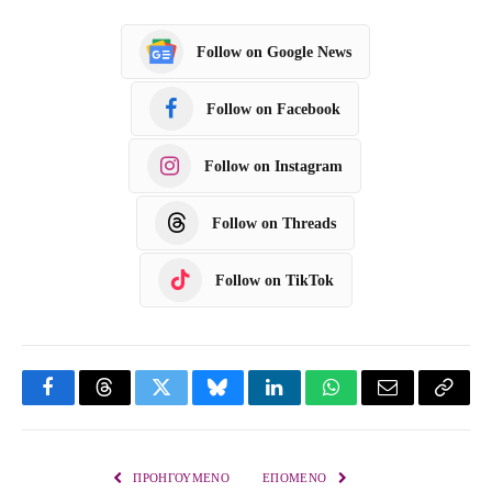
Follow on Google News
Follow on Facebook
Follow on Instagram
Follow on Threads
Follow on TikTok
F
T
T
B
L
W
E
C
a
h
w
l
i
h
m
o
c
r
i
u
n
a
a
p
ΠΡΟΗΓΟΎΜΕΝΟ
ΕΠΌΜΕΝΟ