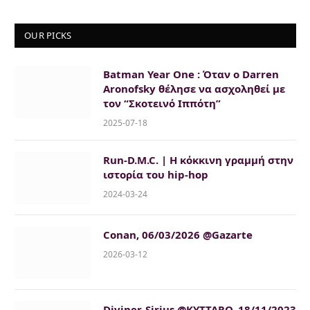
OUR PICKS
Batman Year One : Όταν ο Darren
Aronofsky θέλησε να ασχοληθεί με
τον “Σκοτεινό Ιππότη”
2025-07-18
Run-D.M.C. | Η κόκκινη γραμμή στην
ιστορία του hip-hop
2024-03-24
Conan, 06/03/2026 @Gazarte
2026-03-12
Diviner-Sirius @KYTTARO, 18/11/2023