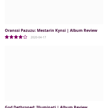
Oranssi Pazuzu: Mestarin Kynsi | Album Review
2020-04-17
8.0
God Dethroned: Illuminati | Album Review