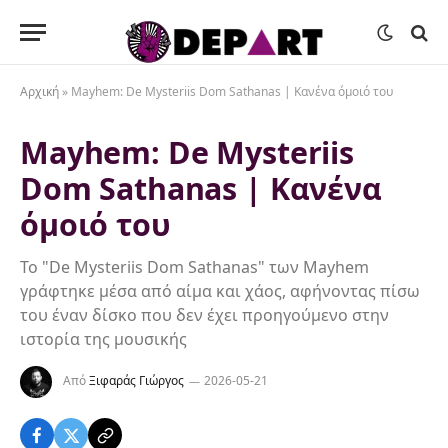
Αρχική
»
Mayhem: De Mysteriis Dom Sathanas | Κανένα όμοιό του
Mayhem: De Mysteriis
Dom Sathanas | Κανένα
όμοιό του
Το "De Mysteriis Dom Sathanas" των Mayhem
γράφτηκε μέσα από αίμα και χάος, αφήνοντας πίσω
του έναν δίσκο που δεν έχει προηγούμενο στην
ιστορία της μουσικής
Από
Ξιφαράς Γιώργος
2026-05-21