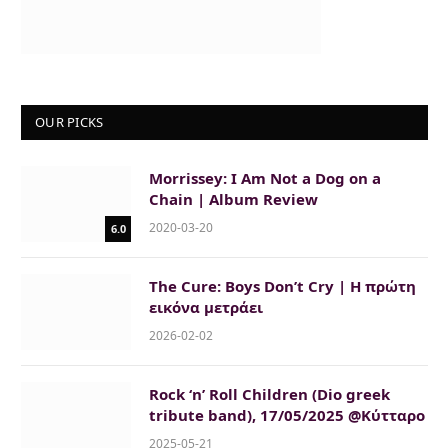
OUR PICKS
Morrissey: I Am Not a Dog on a
Chain | Album Review
2020-03-20
6.0
The Cure: Boys Don’t Cry | H πρώτη
εικόνα μετράει
2026-02-02
Rock ‘n’ Roll Children (Dio greek
tribute band), 17/05/2025 @Κύτταρο
2025-05-21