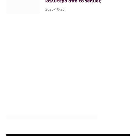
καλύτερο από το sequel;
2025-10-26