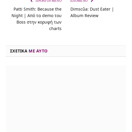
ΠΡΟΗΓΟΎΜΕΝΟ
ΕΠΌΜΕΝΟ
Patti Smith: Because the
Dimscûa: Dust Eater |
e
e
t
e
k
t
i
y
Night | Από τα demo του
Album Review
b
a
t
s
e
s
l
L
Boss στην κορυφή των
o
d
e
k
d
A
i
charts
o
s
r
y
I
p
n
k
n
p
k
ΣΧΕΤΙΚΑ
ME AYTO