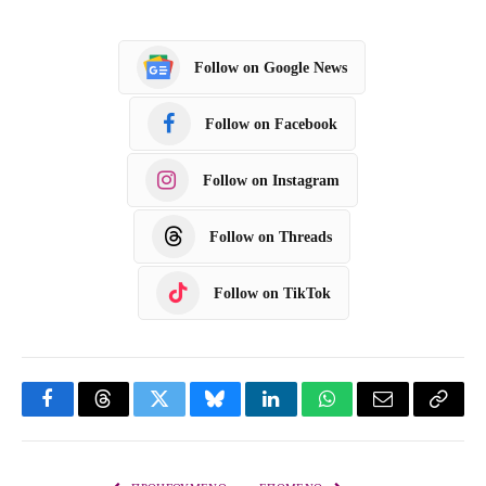
Follow on Google News
Follow on Facebook
Follow on Instagram
Follow on Threads
Follow on TikTok
F
T
T
B
L
W
E
C
a
h
w
l
i
h
m
o
c
r
i
u
n
a
a
p