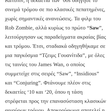
Κατόπιν, η δεκαετία των ‘00s οδήγησε το
σινεμά τρόμου σε πιο κλασικές πεπατημένες,
χωρίς σημαντικές ανανεώσεις. Τα φιλμ του
Rob Zombie, αλλά κυρίως το πρώτο “
Saw
”,
λειτούργησαν ως παραδείγματα ακραίας βίας
και τρόμου. Έτσι, σταδιακά οδηγηθήκαμε σε
μια παγκόσμια “Τζειμς Γουανίτιδα”, με όλες
τις ταινίες του James Wan, ο οποίος
συμμετείχε στις σειρές “Saw”, “Insidious”
και “Conjuring”. Φτάνουμε πλέον στις
δεκαετίες ‘10 και ‘20, όπου η τάση
στρέφεται προς την επανασύσταση κλασικών
φιγούρων τρόμου. Αποκορύφωμα αποτελεί η