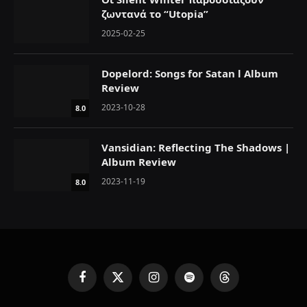
ζωντανά το “Utopia”
2025-02-25
Dopelord: Songs for Satan l Album
Review
2023-10-28
8.0
Vansidian: Reflecting The Shadows |
Album Review
2023-11-19
8.0
F
X
I
S
T
a
(
n
p
h