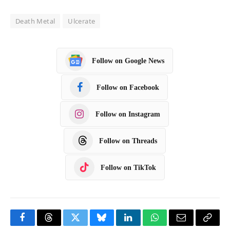
Death Metal
Ulcerate
Follow on Google News
Follow on Facebook
Follow on Instagram
Follow on Threads
Follow on TikTok
F
T
T
B
L
W
E
C