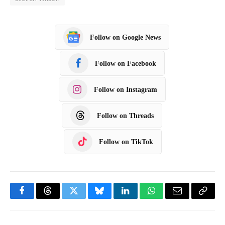
Follow on Google News
Follow on Facebook
Follow on Instagram
Follow on Threads
Follow on TikTok
F
T
T
B
L
W
E
C
a
h
w
l
i
h
m
o