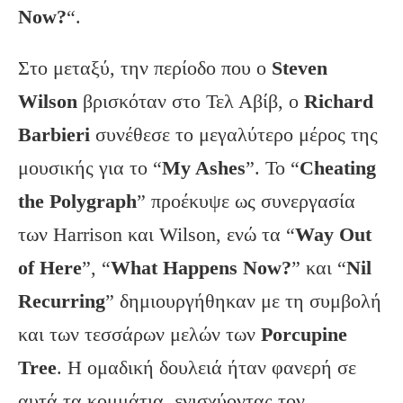
Now
?
“.
Στο μεταξύ, την περίοδο που ο
Steven
Wilson
βρισκόταν στο Τελ Αβίβ, ο
Richard
Barbieri
συνέθεσε το μεγαλύτερο μέρος της
μουσικής για το “
My
Ashes
”. Το “
Cheating
the
Polygraph
” προέκυψε ως συνεργασία
των Harrison και Wilson, ενώ τα “
Way
Out
of
Here
”, “
What
Happens
Now
?
” και “
Nil
Recurring
” δημιουργήθηκαν με τη συμβολή
και των τεσσάρων μελών των
Porcupine
Tree
. Η ομαδική δουλειά ήταν φανερή σε
αυτά τα κομμάτια, ενισχύοντας τον