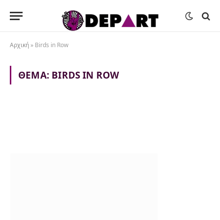
Αρχική
»
Birds in Row
ΘΈΜΑ:
BIRDS IN ROW