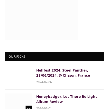
OUR PICKS
Hellfest 2024: Steel Panther,
28/06/2024, @ Clisson, France
2024-07-06
Honeybadger: Let There Be Light |
Album Review
2026-02-01
8.5